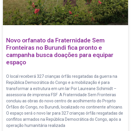
Novo orfanato da Fraternidade Sem
Fronteiras no Burundi fica pronto e
campanha busca doações para equipar
espaço
O local receberá 327 crianças órfãs resgatadas da guerra na
República Democrática do Congo e a mobilização é para
transformar a estrutura em um lar Por Laureane Schimidt –
assessoria de imprensa FSF A Fraternidade Sem Fronteiras
concluiu as obras do novo centro de acolhimento do Projeto
Órfãos do Congo, no Burundi, localizado no continente africano.
O espaço será o novo lar para 327 crianças órfãs resgatadas de
conflitos armados na República Democrática do Congo, após a
operação humanitária realizada