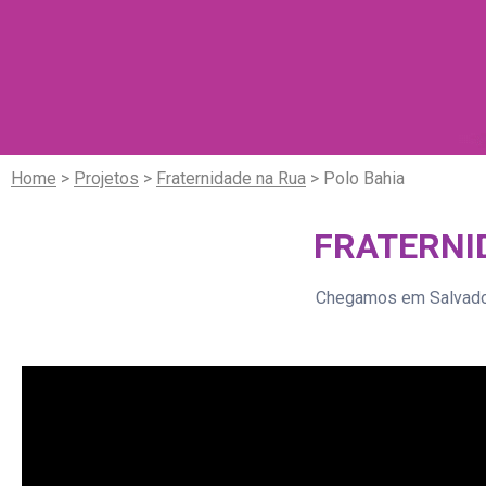
Home
>
Projetos
>
Fraternidade na Rua
> Polo Bahia
FRATERNID
Chegamos em Salvador 