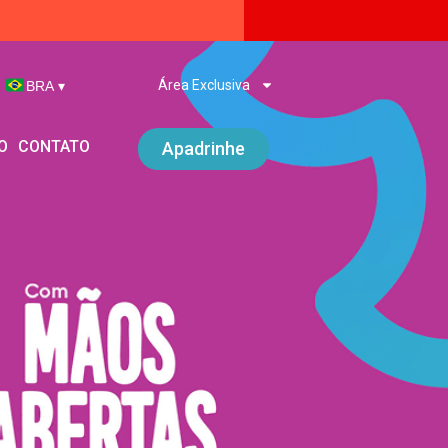
Área Exclusiva
BRA
▾
O
CONTATO
Apadrinhe