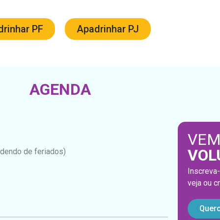
rinhar PF
Apadrinhar PJ
AGENDA
VEM
VOL
ndendo de feriados)
Inscreva-
veja ou c
Quero