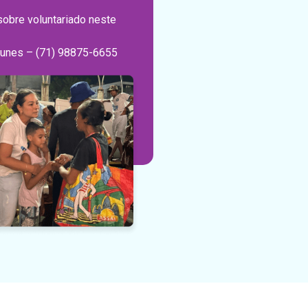
sobre voluntariado neste
?
Nunes – (71) 98875-6655