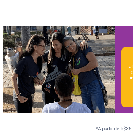
of
c
be
*A partir de R$3