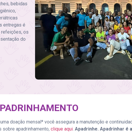
nches, bebidas
giênico,
riátricas
s entregas é
refeições, os
esentação do
PADRINHAMENTO
 uma doação mensal* você assegura a manutenção e continuidade
is sobre apadrinhamento,
clique aqui
.
Apadrinhe. Apadrinhar é 