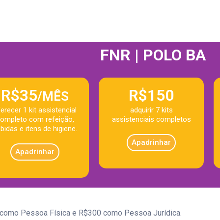
FNR | POLO BA
R$35
R$150
/MÊS
erecer 1 kit assistencial
adquirir 7 kits
ompleto com refeição,
assistenciais completos
bidas e itens de higiene.
Apadrinhar
Apadrinhar
5 como Pessoa Física e R$300 como Pessoa Jurídica.