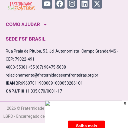
COMO AJUDAR
SEDE FSF BRASIL
Rua Praia de Pituba, 53, Jd. Autonomista Campo Grande/MS -
CEP: 79022-491
4003-5538 | +55 (67) 98475-5638
relacionamento@fraternidadesemfronteiras.org.br
IBAN
BR6960701190000910000532861C1
CNPJ/PIX
11.335.070/0001-17
X
2026 © Fraternidade Sem Fronteiras CNPJ 11.335.070/0001-17
LGPD - Encarregado de Dados
Política de Privacidade
Termos de Uso