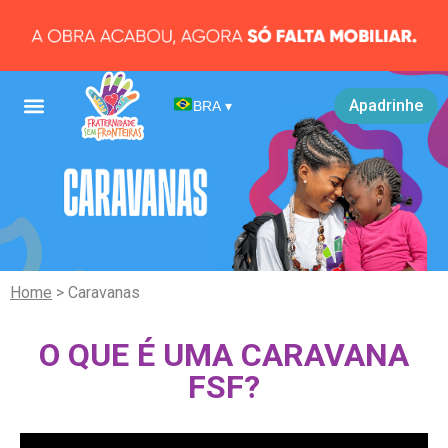
Apadrinhe
BRA
▾
Home
> Caravanas
O QUE É UMA CARAVANA
FSF?