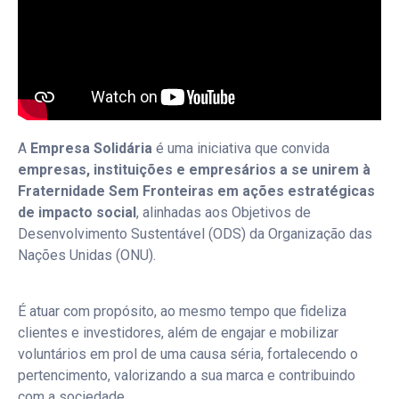
A
Empresa Solidária
é uma iniciativa que convida
empresas, instituições e empresários a se unirem à
Fraternidade Sem Fronteiras em ações estratégicas
de impacto social
, alinhadas aos Objetivos de
Desenvolvimento Sustentável (ODS) da Organização das
Nações Unidas (ONU).
É atuar com propósito, ao mesmo tempo que fideliza
clientes e investidores, além de engajar e mobilizar
voluntários em prol de uma causa séria, fortalecendo o
pertencimento, valorizando a sua marca e contribuindo
com a sociedade.