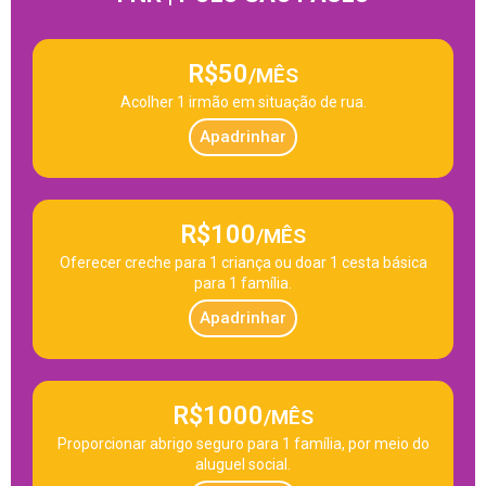
R$50
/MÊS
Acolher 1 irmão em situação de rua.
Apadrinhar
R$100
/MÊS
Oferecer creche para 1 criança ou doar 1 cesta básica
para 1 família.
Apadrinhar
R$1000
/MÊS
Proporcionar abrigo seguro para 1 família, por meio do
aluguel social.