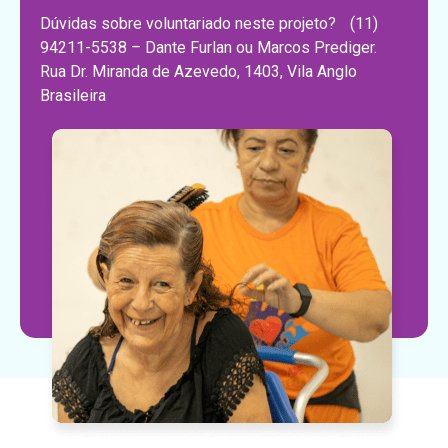
Dúvidas sobre voluntariado neste projeto? (11)
94211-5538 – Dante Furlan ou Marcos Prediger.
Rua Dr. Miranda de Azevedo, 1403, Vila Anglo
Brasileira