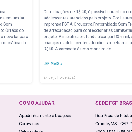
ica
Com doações de R$ 40, é possível garantir o un
ura em um lar
adolescentes atendidos pelo projeto. Por Laure
ade Sem
imprensa FSF A Orquestra Fraternidade Sem F
eto Órfãos do
de arrecadação para confeccionar as camisetas
 o novo lar para
projeto. A iniciativa pretende alcançar R$ 6 mil
Democrática do
crianças e adolescentes atendidos recebam o u
R$40. A camiseta é uma maneira de
LER MAIS »
24 de julho de 2026
COMO AJUDAR
SEDE FSF BRAS
Apadrinhamento e Doações
Rua Praia de Pitub
Caravanas
Grande/MS - CEP: 