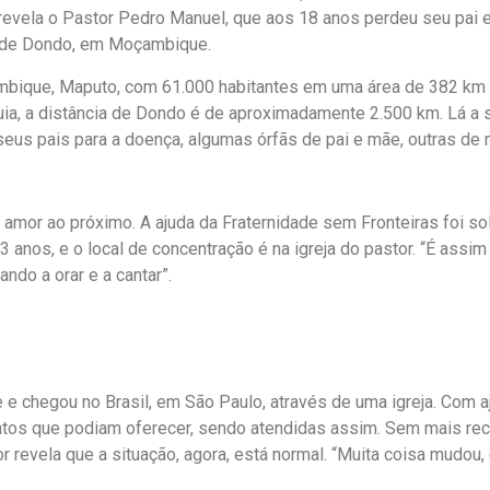
 revela o Pastor Pedro Manuel, que aos 18 anos perdeu seu pai 
to de Dondo, em Moçambique.
çambique, Maputo, com 61.000 habitantes em uma área de 382 km
a, a distância de Dondo é de aproximadamente 2.500 km. Lá a 
us pais para a doença, algumas órfãs de pai e mãe, outras de 
 amor ao próximo. A ajuda da Fraternidade sem Fronteiras foi sol
3 anos, e o local de concentração é na igreja do pastor. “É assi
ndo a orar e a cantar”.
e chegou no Brasil, em São Paulo, através de uma igreja. Com 
mentos que podiam oferecer, sendo atendidas assim. Sem mais rec
or revela que a situação, agora, está normal. “Muita coisa mudou,