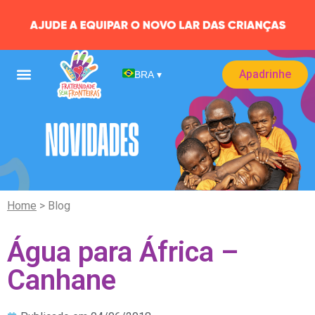
Apadrinhe
BRA
▾
Home
> Blog
Água para África –
Canhane