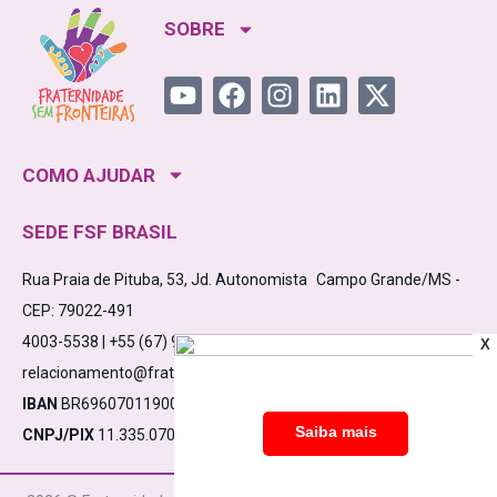
SOBRE
COMO AJUDAR
SEDE FSF BRASIL
Rua Praia de Pituba, 53, Jd. Autonomista Campo Grande/MS -
CEP: 79022-491
4003-5538 | +55 (67) 98475-5638
X
relacionamento@fraternidadesemfronteiras.org.br
IBAN
BR6960701190000910000532861C1
CNPJ/PIX
11.335.070/0001-17