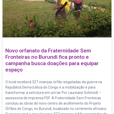
Novo orfanato da Fraternidade Sem
Fronteiras no Burundi fica pronto e
campanha busca doações para equipar
espaço
O local receberá 327 crianças órfãs resgatadas da guerra na
República Democrática do Congo e a mobilização é para
transformar a estrutura em um lar Por Laureane Schimidt –
assessoria de imprensa FSF A Fraternidade Sem Fronteiras
concluiu as obras do novo centro de acolhimento do Projeto
Órfãos do Congo, no Burundi, localizado no continente africano.