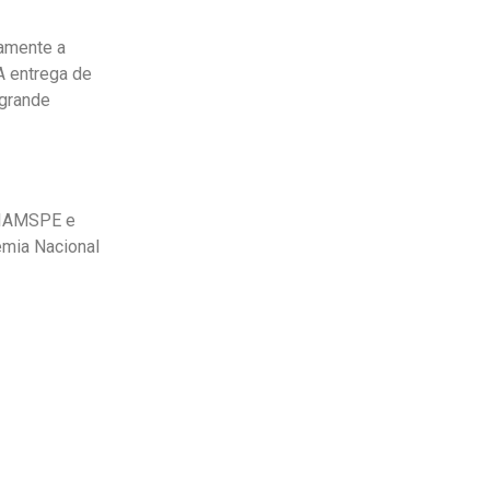
iamente a
A entrega de
 grande
– IAMSPE e
emia Nacional