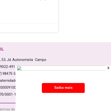
IL
a, 53, Jd. Autonomista Campo
79022-491
X
7) 98475-5638
aternidadesemfronteiras.org.br
0000910000532861C1
70/0001-17
ermos de Uso