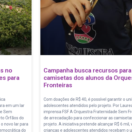
as no
Campanha busca recursos para
es para
camisetas dos alunos da Orque
Fronteiras
ica
Com doações de R$ 40, é possível garantir o un
ura em um lar
adolescentes atendidos pelo projeto. Por Laure
ade Sem
imprensa FSF A Orquestra Fraternidade Sem F
eto Órfãos do
de arrecadação para confeccionar as camisetas
 o novo lar para
projeto. A iniciativa pretende alcançar R$ 6 mil
Democrática do
crianças e adolescentes atendidos recebam o u