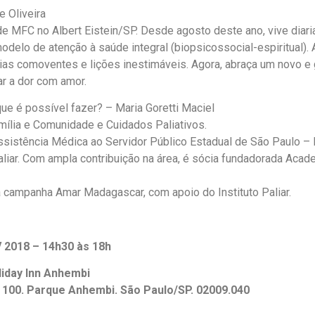
 Oliveira
e MFC no Albert Eistein/SP. Desde agosto deste ano, vive diar
delo de atenção à saúde integral (biopsicossocial-espiritual). 
ias comoventes e lições inestimáveis. Agora, abraça um novo e
ar a dor com amor.
e é possível fazer? – Maria Goretti Maciel
mília e Comunidade e Cuidados Paliativos.
 Assistência Médica ao Servidor Público Estadual de São Paulo 
iar. Com ampla contribuição na área, é sócia fundadorada Acad
 campanha Amar Madagascar, com apoio do Instituto Paliar.
 2018 – 14h30 às 18h
liday Inn Anhembi
 100. Parque Anhembi. São Paulo/SP. 02009.040