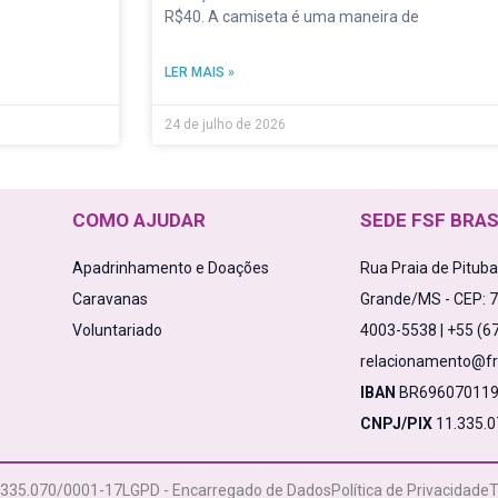
R$40. A camiseta é uma maneira de
LER MAIS »
24 de julho de 2026
COMO AJUDAR
SEDE FSF BRAS
Apadrinhamento e Doações
Rua Praia de Pitub
Caravanas
Grande/MS - CEP: 
Voluntariado
4003-5538 | +55 (6
relacionamento@fr
IBAN
BR696070119
CNPJ/PIX
11.335.0
.335.070/0001-17
LGPD - Encarregado de Dados
Política de Privacidade
T