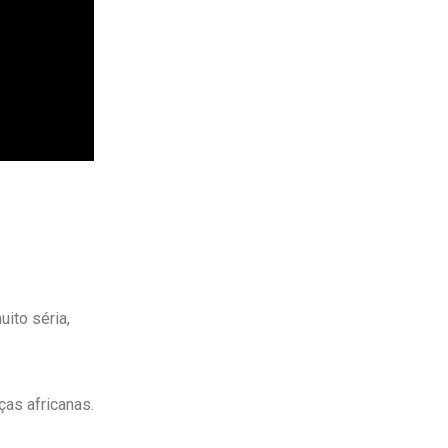
ito séria,
as africanas.