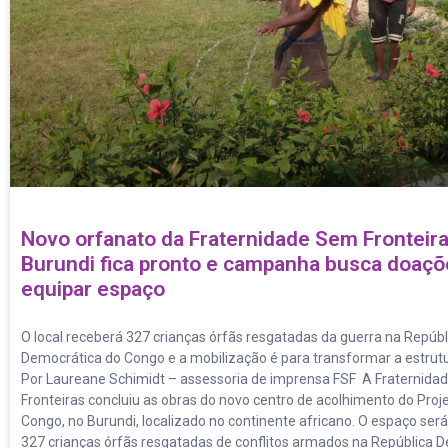
Novo orfanato da Fraternidade Sem Fronteir
Burundi fica pronto e campanha busca doaçõ
equipar espaço
O local receberá 327 crianças órfãs resgatadas da guerra na Repúbl
Democrática do Congo e a mobilização é para transformar a estrut
Por Laureane Schimidt – assessoria de imprensa FSF A Fraternid
Fronteiras concluiu as obras do novo centro de acolhimento do Proj
Congo, no Burundi, localizado no continente africano. O espaço será
327 crianças órfãs resgatadas de conflitos armados na República 