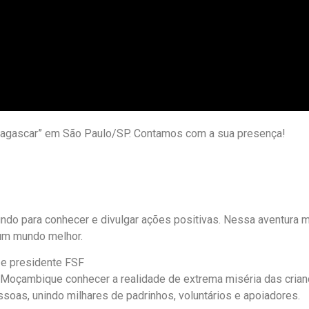
agascar” em São Paulo/SP. Contamos com a sua presença!
undo para conhecer e divulgar ações positivas. Nessa aventura mu
 um mundo melhor.
 e presidente FSF
 Moçambique conhecer a realidade de extrema miséria das crianç
essoas, unindo milhares de padrinhos, voluntários e apoiadores.