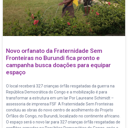
Novo orfanato da Fraternidade Sem
Fronteiras no Burundi fica pronto e
campanha busca doações para equipar
espaço
O local receberá 327 crianças órfãs resgatadas da guerra na
República Democrática do Congo e a mobilização é para
transformar a estrutura em um lar Por Laureane Schimidt –
assessoria de imprensa FSF A Fraternidade Sem Fronteiras
concluiu as obras do novo centro de acolhimento do Projeto
Órfãos do Congo, no Burundi, localizado no continente africano.
O espaço será o novo lar para 327 crianças órfãs resgatadas de