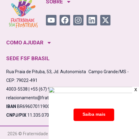
SOBRE
COMO AJUDAR
SEDE FSF BRASIL
Rua Praia de Pituba, 53, Jd. Autonomista Campo Grande/MS -
CEP: 79022-491
4003-5538 | +55 (67) 98475-5638
X
relacionamento@fraternidadesemfronteiras.org.br
IBAN
BR6960701190000910000532861C1
CNPJ/PIX
11.335.070/0001-17
2026 © Fraternidade Sem Fronteiras CNPJ 11.335.070/0001-17