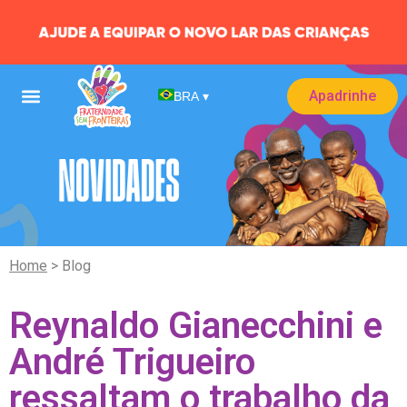
Apadrinhe
BRA
▾
Home
> Blog
Reynaldo Gianecchini e
André Trigueiro
ressaltam o trabalho da