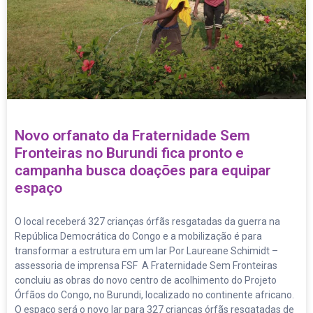
Novo orfanato da Fraternidade Sem
Fronteiras no Burundi fica pronto e
campanha busca doações para equipar
espaço
O local receberá 327 crianças órfãs resgatadas da guerra na
República Democrática do Congo e a mobilização é para
transformar a estrutura em um lar Por Laureane Schimidt –
assessoria de imprensa FSF A Fraternidade Sem Fronteiras
concluiu as obras do novo centro de acolhimento do Projeto
Órfãos do Congo, no Burundi, localizado no continente africano.
O espaço será o novo lar para 327 crianças órfãs resgatadas de