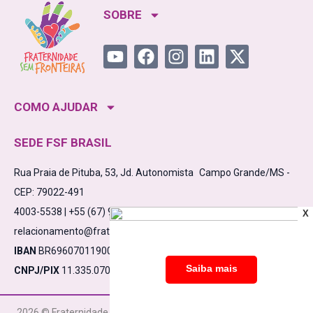
SOBRE
COMO AJUDAR
SEDE FSF BRASIL
Rua Praia de Pituba, 53, Jd. Autonomista Campo Grande/MS -
CEP: 79022-491
4003-5538 | +55 (67) 98475-5638
X
relacionamento@fraternidadesemfronteiras.org.br
IBAN
BR6960701190000910000532861C1
CNPJ/PIX
11.335.070/0001-17
2026 © Fraternidade Sem Fronteiras CNPJ 11.335.070/0001-17