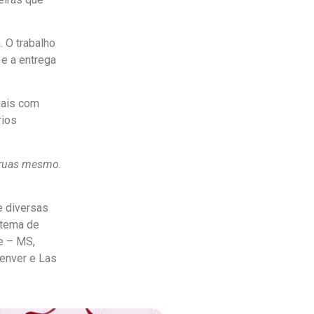
 O trabalho
 e a entrega
uais com
rios
s ruas mesmo.
e diversas
stema de
e – MS,
Denver e Las