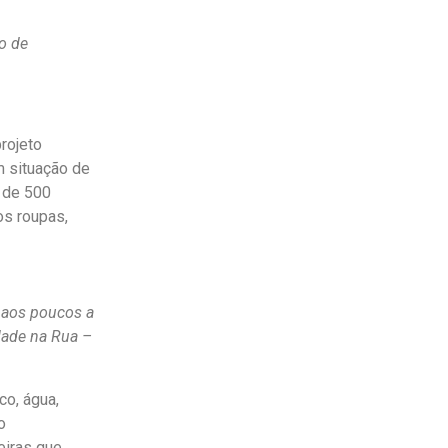
o de
rojeto
m situação de
 de 500
os roupas,
 aos poucos a
dade na Rua –
o, água,
o
eiras que