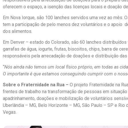
oferecem o espaço, a isenção das licenças locais e doação 
Em Nova Iorque, são 100 lanches servidos uma vez ao mês. Os
tem a participação de pelo menos dez voluntários e o apoio d
dos alimentos.
Em Denver – estado do Colorado, são 60 lanches distribuídos
garrafas de água, iogurte, frutas, biscoitos, chips, barra de cer
responsáveis pela arrecadação de doações e distribuição da
“
Nós ainda não temos um local físico próprio, em todas as ci
O importante é que estamos conseguindo cumprir com o nosso p
Sobre o Fraternidade na Rua –
O projeto Fraternidade na Ru
frentes de trabalho na transformação de pessoas em situação 
apadrinhamento, doações e mobilização de voluntários sensíve
Uberlândia – MG, Belo Horizonte – MG, São Paulo – SP e Rio d
Vegas.