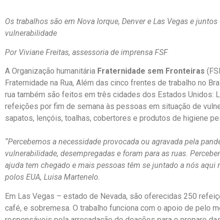
Os trabalhos são em Nova Iorque, Denver e Las Vegas e junto
vulnerabilidade
Por Viviane Freitas, assessoria de imprensa FSF
A Organização humanitária
Fraternidade sem Fronteiras
(FSF
Fraternidade na Rua, Além das cinco frentes de trabalho no Br
rua também são feitos em três cidades dos Estados Unidos: L
refeições por fim de semana às pessoas em situação de vulne
sapatos, lençóis, toalhas, cobertores e produtos de higiene pe
“Percebemos a necessidade provocada ou agravada pela pand
vulnerabilidade, desempregadas e foram para as ruas. Percebe
ajuda tem chegado e mais pessoas têm se juntado a nós aqui n
polos EUA, Luisa Martenelo.
Em Las Vegas – estado de Nevada, são oferecidas 250 refei
café, e sobremesa. O trabalho funciona com o apoio de pelo me
responsáveis pela arrecadação de doações para o preparo das