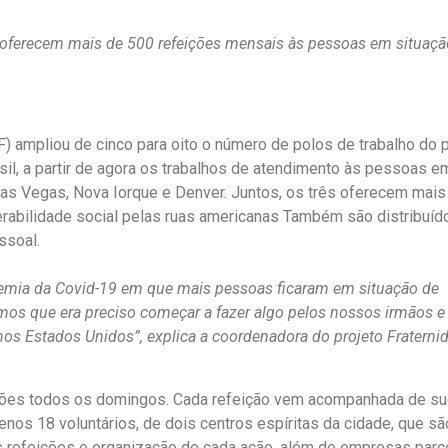
s oferecem mais de 500 refeições mensais às pessoas em situaçã
) ampliou de cinco para oito o número de polos de trabalho do p
asil, a partir de agora os trabalhos de atendimento às pessoas e
as Vegas, Nova Iorque e Denver. Juntos, os três oferecem mais
rabilidade social pelas ruas americanas Também são distribuíd
ssoal.
emia da Covid-19 em que mais pessoas ficaram em situação de
mos que era preciso começar a fazer algo pelos nossos irmãos e
os Estados Unidos”, explica a coordenadora do projeto Fraterni
ções todos os domingos. Cada refeição vem acompanhada de suc
nos 18 voluntários, de dois centros espíritas da cidade, que sã
 refeições e organização de cada ação, além de empresas parc