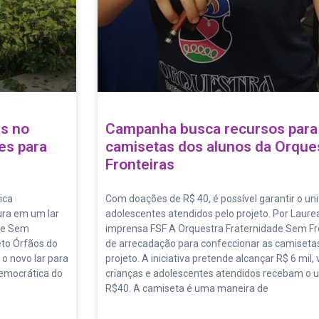
as no
Campanha busca recursos para
es para
camisetas dos alunos da Orque
Fronteiras
ica
Com doações de R$ 40, é possível garantir o un
ura em um lar
adolescentes atendidos pelo projeto. Por Laure
ade Sem
imprensa FSF A Orquestra Fraternidade Sem F
eto Órfãos do
de arrecadação para confeccionar as camisetas
 o novo lar para
projeto. A iniciativa pretende alcançar R$ 6 mil
Democrática do
crianças e adolescentes atendidos recebam o u
R$40. A camiseta é uma maneira de