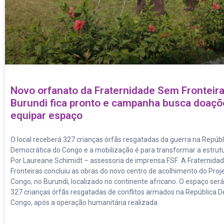
Novo orfanato da Fraternidade Sem Fronteir
Burundi fica pronto e campanha busca doaçõ
equipar espaço
O local receberá 327 crianças órfãs resgatadas da guerra na Repúbl
Democrática do Congo e a mobilização é para transformar a estrut
Por Laureane Schimidt – assessoria de imprensa FSF A Fraternid
Fronteiras concluiu as obras do novo centro de acolhimento do Proj
Congo, no Burundi, localizado no continente africano. O espaço será
327 crianças órfãs resgatadas de conflitos armados na República 
Congo, após a operação humanitária realizada