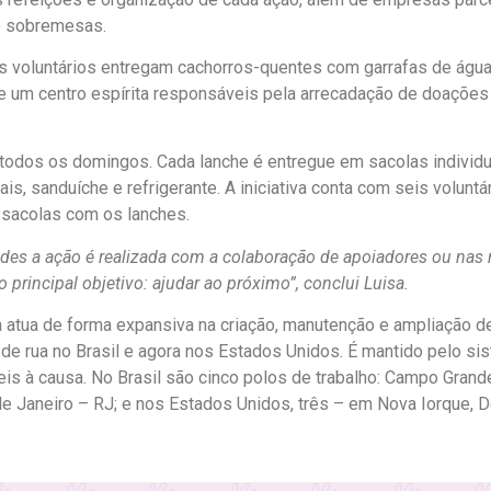
de sobremesas.
 voluntários entregam cachorros-quentes com garrafas de água.
e um centro espírita responsáveis pela arrecadação de doações
 todos os domingos. Cada lanche é entregue em sacolas individ
eais, sanduíche e refrigerante. A iniciativa conta com seis voluntá
s sacolas com os lanches.
dades a ação é realizada com a colaboração de apoiadores ou na
rincipal objetivo: ajudar ao próximo”, conclui Luisa.
a atua de forma expansiva na criação, manutenção e ampliação d
de rua no Brasil e agora nos Estados Unidos. É mantido pelo si
is à causa. No Brasil são cinco polos de trabalho: Campo Grand
e Janeiro – RJ; e nos Estados Unidos, três – em Nova Iorque, 