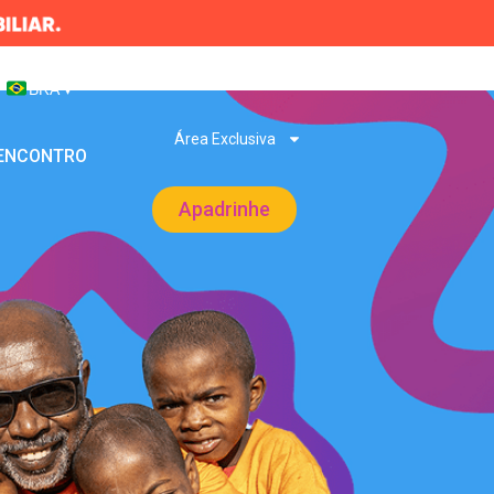
BRA
▾
Área Exclusiva
 ENCONTRO
Apadrinhe