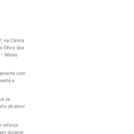
, na Clínica
s filhos das
 – Minas
ntamente com
manhã e
ue se
inho de amor
e reforço
bem durante