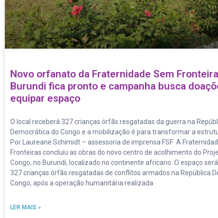
Novo orfanato da Fraternidade Sem Fronteir
Burundi fica pronto e campanha busca doaçõ
equipar espaço
O local receberá 327 crianças órfãs resgatadas da guerra na Repúbl
Democrática do Congo e a mobilização é para transformar a estrut
Por Laureane Schimidt – assessoria de imprensa FSF A Fraternid
Fronteiras concluiu as obras do novo centro de acolhimento do Proj
Congo, no Burundi, localizado no continente africano. O espaço será
327 crianças órfãs resgatadas de conflitos armados na República 
Congo, após a operação humanitária realizada
LER MAIS »