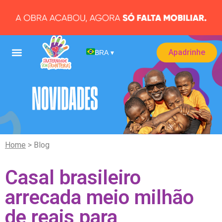
Apadrinhe
BRA
▾
Home
> Blog
Casal brasileiro
arrecada meio milhão
de reais para