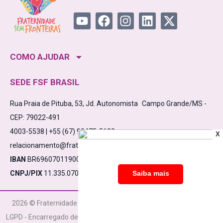
COMO AJUDAR
SEDE FSF BRASIL
Rua Praia de Pituba, 53, Jd. Autonomista Campo Grande/MS -
CEP: 79022-491
4003-5538 | +55 (67) 98475-5638
X
relacionamento@fraternidadesemfronteiras.org.br
IBAN
BR6960701190000910000532861C1
CNPJ/PIX
11.335.070/0001-17
2026 © Fraternidade Sem Fronteiras CNPJ 11.335.070/0001-17
LGPD - Encarregado de Dados
Política de Privacidade
Termos de Uso