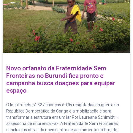
Novo orfanato da Fraternidade Sem
Fronteiras no Burundi fica pronto e
campanha busca doações para equipar
espaço
O local receberá 327 crianças órfãs resgatadas da guerra na
República Democrática do Congo e a mobilização é para
transformar a estrutura em um lar Por Laureane Schimidt –
assessoria de imprensa FSF A Fraternidade Sem Fronteiras
concluiu as obras do novo centro de acolhimento do Projeto