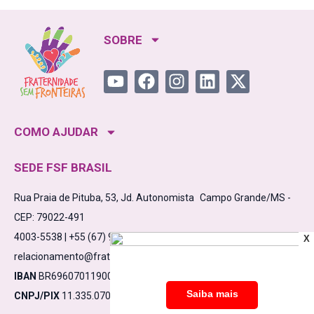
SOBRE
COMO AJUDAR
SEDE FSF BRASIL
Rua Praia de Pituba, 53, Jd. Autonomista Campo Grande/MS -
CEP: 79022-491
4003-5538 | +55 (67) 98475-5638
X
relacionamento@fraternidadesemfronteiras.org.br
IBAN
BR6960701190000910000532861C1
CNPJ/PIX
11.335.070/0001-17