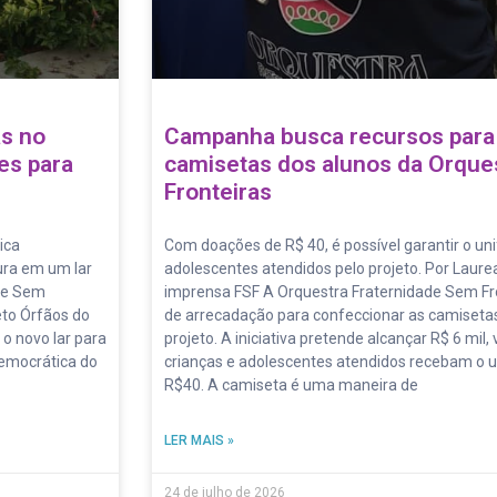
as no
Campanha busca recursos para
es para
camisetas dos alunos da Orque
Fronteiras
ica
Com doações de R$ 40, é possível garantir o un
ura em um lar
adolescentes atendidos pelo projeto. Por Laure
ade Sem
imprensa FSF A Orquestra Fraternidade Sem F
eto Órfãos do
de arrecadação para confeccionar as camisetas
 o novo lar para
projeto. A iniciativa pretende alcançar R$ 6 mil
Democrática do
crianças e adolescentes atendidos recebam o u
R$40. A camiseta é uma maneira de
LER MAIS »
24 de julho de 2026