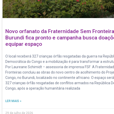
Novo orfanato da Fraternidade Sem Fronteir
Burundi fica pronto e campanha busca doaçõ
equipar espaço
O local receberá 327 crianças órfãs resgatadas da guerra na Repúbl
Democrática do Congo e a mobilização é para transformar a estrut
Por Laureane Schimidt – assessoria de imprensa FSF A Fraternid
Fronteiras concluiu as obras do novo centro de acolhimento do Proj
Congo, no Burundi, localizado no continente africano. O espaço será
327 crianças órfãs resgatadas de conflitos armados na República 
Congo, após a operação humanitária realizada
LER MAIS »
29 de julho de 2026