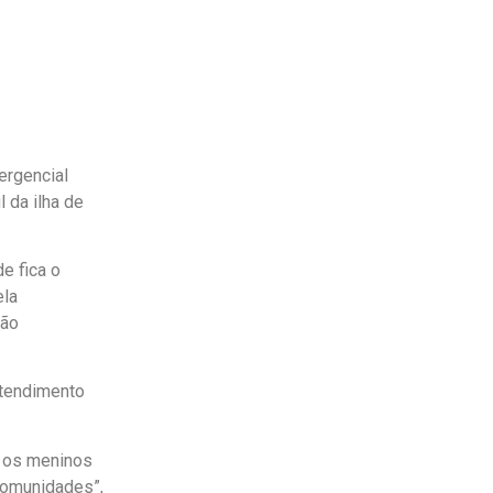
ergencial
 da ilha de
e fica o
ela
ção
tendimento
 os meninos
comunidades”,