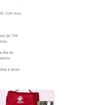
50. Com isso,
mais de 194
oras.
a ilha de
mentos
inhar é amar!