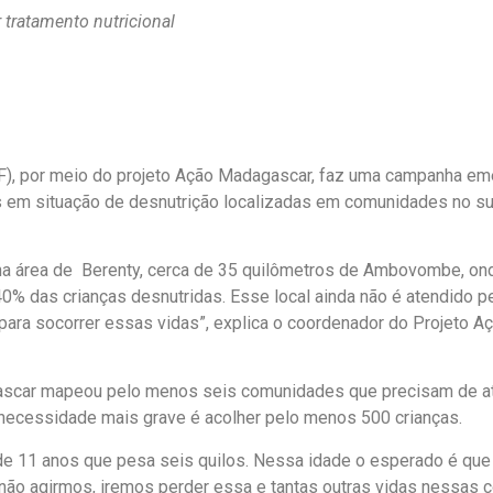
tratamento nutricional
), por meio do projeto Ação Madagascar, faz uma campanha em
s em situação de desnutrição localizadas em comunidades no sul
a área de Berenty, cerca de 35 quilômetros de Ambovombe, ond
0% das crianças desnutridas. Esse local ainda não é atendido p
para socorrer essas vidas”, explica o coordenador do Projeto A
ascar mapeou pelo menos seis comunidades que precisam de a
 necessidade mais grave é acolher pelo menos 500 crianças.
e 11 anos que pesa seis quilos.
Nessa idade o esperado é que
não agirmos, iremos perder essa e tantas outras vidas nessas 