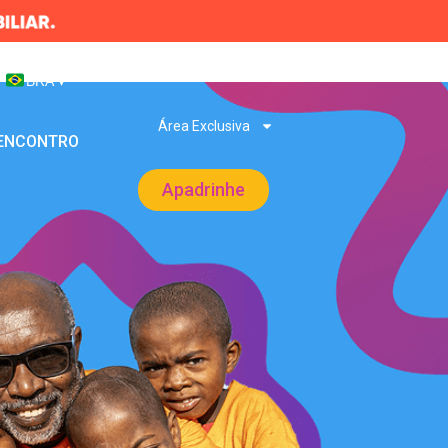
BRA
▾
Área Exclusiva
 ENCONTRO
Apadrinhe