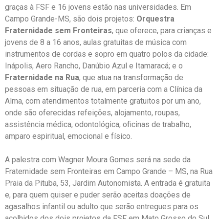
graças à FSF e 16 jovens estão nas universidades. Em
Campo Grande-MS, são dois projetos:
Orquestra
Fraternidade sem Fronteiras
, que oferece, para crianças e
jovens de 8 a 16 anos, aulas gratuitas de música com
instrumentos de cordas e sopro em quatro polos da cidade:
Inápolis, Aero Rancho, Danúbio Azul e Itamaracá; e o
Fraternidade na Rua
, que atua na transformação de
pessoas em situação de rua, em parceria com a Clínica da
Alma, com atendimentos totalmente gratuitos por um ano,
onde são oferecidas refeições, alojamento, roupas,
assistência médica, odontológica, oficinas de trabalho,
amparo espiritual, emocional e físico.
A palestra com Wagner Moura Gomes será na sede da
Fraternidade sem Fronteiras em Campo Grande – MS, na Rua
Praia da Pituba, 53, Jardim Autonomista. A entrada é gratuita
e, para quem quiser e puder serão aceitas doações de
agasalhos infantil ou adulto que serão entregues para os
acolhidos dos dois projetos da FSF em Mato Grosso do Sul,