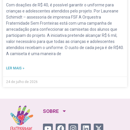
COMO AJUDAR
SEDE FSF BRASIL
Rua Praia de Pituba, 53, Jd. Autonomista Campo Grande/MS -
CEP: 79022-491
4003-5538 | +55 (67) 98475-5638
relacionamento@fraternidadesemfronteiras.org.br
IBAN
BR6960701190000910000532861C1
CNPJ/PIX
11.335.070/0001-17
2026 © Fraternidade Sem Fronteiras CNPJ 11.335.070/0001-17
LGPD - Encarregado de Dados
Política de Privacidade
Termos de Uso