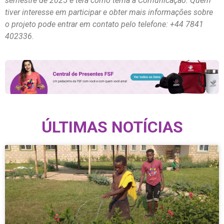
Novo orfanato da Fraternidade Sem
Fronteiras no Burundi fica pronto e
campanha busca doações para equipar
espaço
O local receberá 327 crianças órfãs resgatadas da guerra na
República Democrática do Congo e a mobilização é para
transformar a estrutura em um lar Por Laureane Schimidt –
assessoria de imprensa FSF A Fraternidade Sem Fronteiras
concluiu as obras do novo centro de acolhimento do Projeto
Órfãos do Congo, no Burundi, localizado no continente africano.
O espaço será o novo lar para 327 crianças órfãs resgatadas de
conflitos armados na República Democrática do Congo, após a
operação humanitária realizada