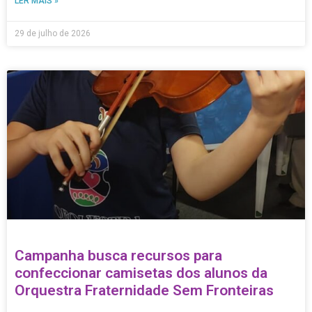
Orquestra Fraternidade Sem Fronteiras
Com doações de R$ 40, é possível garantir o uniforme para
crianças e adolescentes atendidos pelo projeto. Por Laureane
Schimidt – assessoria de imprensa FSF A Orquestra
Fraternidade Sem Fronteiras está com uma campanha de
arrecadação para confeccionar as camisetas dos alunos que
participam do projeto. A iniciativa pretende alcançar R$ 6 mil,
valor necessário para que todas as crianças e adolescentes
atendidos recebam o uniforme. O custo de cada peça é de R$40.
A camiseta é uma maneira de
LER MAIS »
24 de julho de 2026
SOBRE