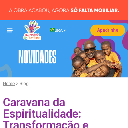
Apadrinhe
BRA
▾
Home
> Blog
Caravana da
Espiritualidade:
Transformação e