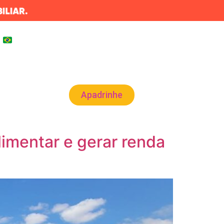
BRA
▾
Área Exclusiva
 ENCONTRO
Apadrinhe
limentar e gerar renda