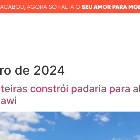
UDAR
NOVIDADES
CARAVANAS
VOLUNTARIADO
VI
CONTATO
ro de 2024
eiras constrói padaria para a
lawi