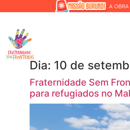
A FSF
PROJETOS
COMO AJ
Dia:
10 de setemb
Fraternidade Sem Front
para refugiados no Ma