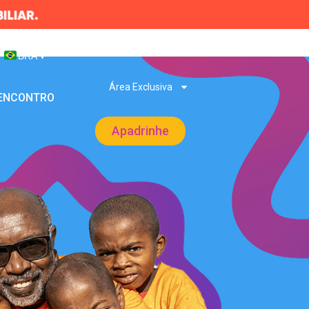
BRA
▾
Área Exclusiva
 ENCONTRO
Apadrinhe