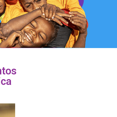
ntos
ica