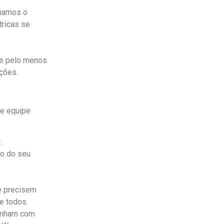
rnamos o
tricas se
 e pelo menos
ções.
 e equipe
:
no do seu
e precisem
e todos.
sonham com