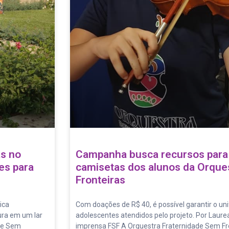
as no
Campanha busca recursos para
es para
camisetas dos alunos da Orque
Fronteiras
ica
Com doações de R$ 40, é possível garantir o un
ura em um lar
adolescentes atendidos pelo projeto. Por Laure
ade Sem
imprensa FSF A Orquestra Fraternidade Sem F