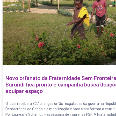
Novo orfanato da Fraternidade Sem Fronteir
Burundi fica pronto e campanha busca doaçõ
equipar espaço
O local receberá 327 crianças órfãs resgatadas da guerra na Repúbl
Democrática do Congo e a mobilização é para transformar a estrut
Por Laureane Schimidt – assessoria de imprensa FSF A Fraternid