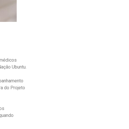
 médicos
Nação Ubuntu.
mpanhamento
a do Projeto
aos
 quando