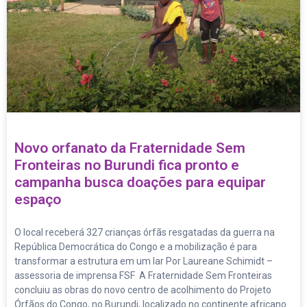
Novo orfanato da Fraternidade Sem
Fronteiras no Burundi fica pronto e
campanha busca doações para equipar
espaço
O local receberá 327 crianças órfãs resgatadas da guerra na
República Democrática do Congo e a mobilização é para
transformar a estrutura em um lar Por Laureane Schimidt –
assessoria de imprensa FSF A Fraternidade Sem Fronteiras
concluiu as obras do novo centro de acolhimento do Projeto
Órfãos do Congo, no Burundi, localizado no continente africano.