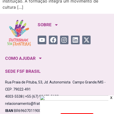
instituição. A formação integra um movimento de
cultura […]
SOBRE
COMO AJUDAR
SEDE FSF BRASIL
Rua Praia de Pituba, 53, Jd. Autonomista Campo Grande/MS -
CEP: 79022-491
4003-5538 | +55 (67) 98475-5638
X
relacionamento@fraternidadesemfronteiras.org.br
IBAN
BR6960701190000910000532861C1