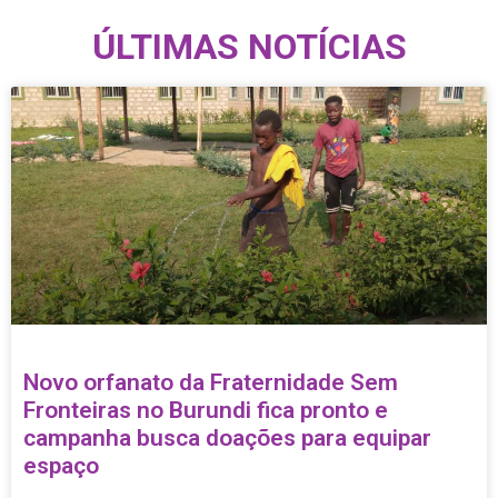
ÚLTIMAS NOTÍCIAS
Novo orfanato da Fraternidade Sem
Fronteiras no Burundi fica pronto e
campanha busca doações para equipar
espaço