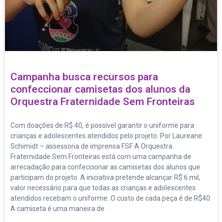
Campanha busca recursos para
confeccionar camisetas dos alunos da
Orquestra Fraternidade Sem Fronteiras
Com doações de R$ 40, é possível garantir o uniforme para
crianças e adolescentes atendidos pelo projeto. Por Laureane
Schimidt – assessoria de imprensa FSF A Orquestra
Fraternidade Sem Fronteiras está com uma campanha de
arrecadação para confeccionar as camisetas dos alunos que
participam do projeto. A iniciativa pretende alcançar R$ 6 mil,
valor necessário para que todas as crianças e adolescentes
atendidos recebam o uniforme. O custo de cada peça é de R$40.
A camiseta é uma maneira de