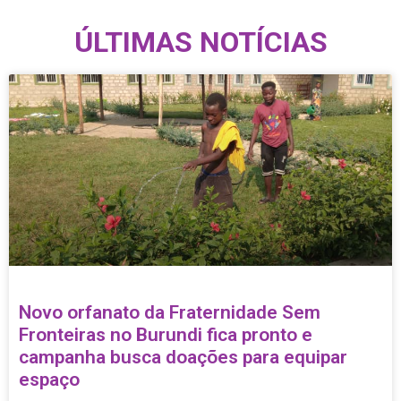
ÚLTIMAS NOTÍCIAS
Novo orfanato da Fraternidade Sem
Fronteiras no Burundi fica pronto e
campanha busca doações para equipar
espaço