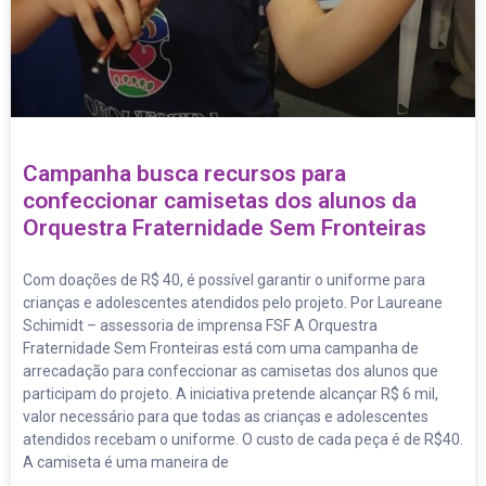
Campanha busca recursos para
confeccionar camisetas dos alunos da
Orquestra Fraternidade Sem Fronteiras
Com doações de R$ 40, é possível garantir o uniforme para
crianças e adolescentes atendidos pelo projeto. Por Laureane
Schimidt – assessoria de imprensa FSF A Orquestra
Fraternidade Sem Fronteiras está com uma campanha de
arrecadação para confeccionar as camisetas dos alunos que
participam do projeto. A iniciativa pretende alcançar R$ 6 mil,
valor necessário para que todas as crianças e adolescentes
atendidos recebam o uniforme. O custo de cada peça é de R$40.
A camiseta é uma maneira de