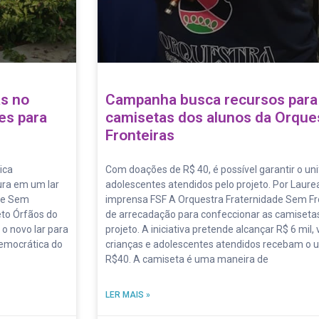
as no
Campanha busca recursos para
es para
camisetas dos alunos da Orque
Fronteiras
ica
Com doações de R$ 40, é possível garantir o un
ura em um lar
adolescentes atendidos pelo projeto. Por Laure
ade Sem
imprensa FSF A Orquestra Fraternidade Sem F
eto Órfãos do
de arrecadação para confeccionar as camisetas
 o novo lar para
projeto. A iniciativa pretende alcançar R$ 6 mil
Democrática do
crianças e adolescentes atendidos recebam o u
R$40. A camiseta é uma maneira de
LER MAIS »