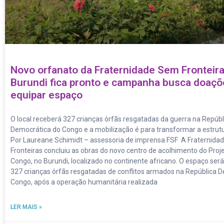
Novo orfanato da Fraternidade Sem Fronteir
Burundi fica pronto e campanha busca doaçõ
equipar espaço
O local receberá 327 crianças órfãs resgatadas da guerra na Repúbl
Democrática do Congo e a mobilização é para transformar a estrut
Por Laureane Schimidt – assessoria de imprensa FSF A Fraternid
Fronteiras concluiu as obras do novo centro de acolhimento do Proj
Congo, no Burundi, localizado no continente africano. O espaço será
327 crianças órfãs resgatadas de conflitos armados na República 
Congo, após a operação humanitária realizada
LER MAIS »