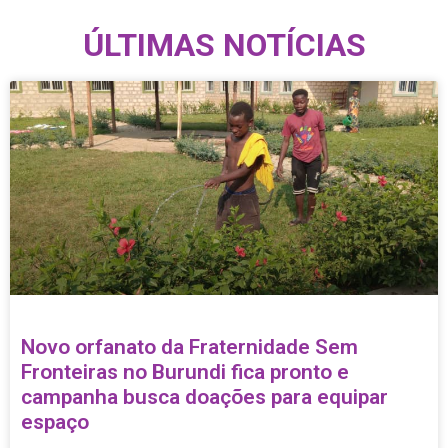
ÚLTIMAS NOTÍCIAS
Novo orfanato da Fraternidade Sem
Fronteiras no Burundi fica pronto e
campanha busca doações para equipar
espaço