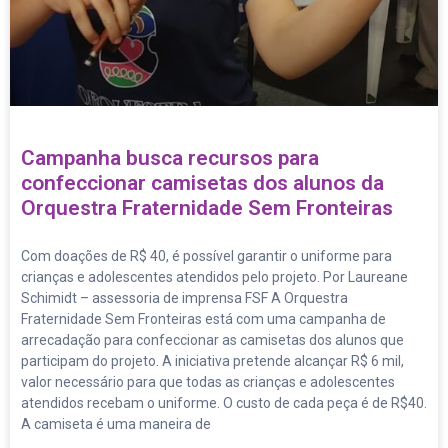
Campanha busca recursos para
confeccionar camisetas dos alunos da
Orquestra Fraternidade Sem Fronteiras
Com doações de R$ 40, é possível garantir o uniforme para
crianças e adolescentes atendidos pelo projeto. Por Laureane
Schimidt – assessoria de imprensa FSF A Orquestra
Fraternidade Sem Fronteiras está com uma campanha de
arrecadação para confeccionar as camisetas dos alunos que
participam do projeto. A iniciativa pretende alcançar R$ 6 mil,
valor necessário para que todas as crianças e adolescentes
atendidos recebam o uniforme. O custo de cada peça é de R$40.
A camiseta é uma maneira de