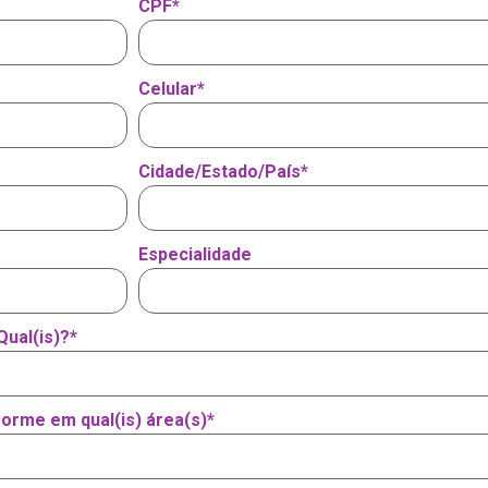
CPF
*
Celular
*
Cidade/Estado/País
*
Especialidade
Qual(is)?
*
forme em qual(is) área(s)
*