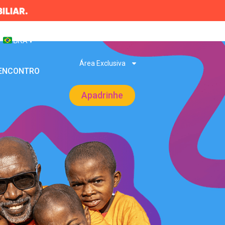
BRA
▾
Área Exclusiva
 ENCONTRO
Apadrinhe