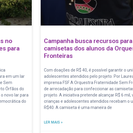
as no
Campanha busca recursos para
es para
camisetas dos alunos da Orque
Fronteiras
ica
Com doações de R$ 40, é possível garantir o un
ura em um lar
adolescentes atendidos pelo projeto. Por Laure
ade Sem
imprensa FSF A Orquestra Fraternidade Sem F
eto Órfãos do
de arrecadação para confeccionar as camisetas
 o novo lar para
projeto. A iniciativa pretende alcançar R$ 6 mil
Democrática do
crianças e adolescentes atendidos recebam o u
R$40. A camiseta é uma maneira de
LER MAIS »