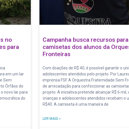
as no
Campanha busca recursos para
es para
camisetas dos alunos da Orque
Fronteiras
ica
Com doações de R$ 40, é possível garantir o un
ura em um lar
adolescentes atendidos pelo projeto. Por Laure
ade Sem
imprensa FSF A Orquestra Fraternidade Sem F
eto Órfãos do
de arrecadação para confeccionar as camisetas
 o novo lar para
projeto. A iniciativa pretende alcançar R$ 6 mil
Democrática do
crianças e adolescentes atendidos recebam o u
R$40. A camiseta é uma maneira de
LER MAIS »