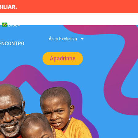
BRA
▾
Área Exclusiva
 ENCONTRO
Apadrinhe