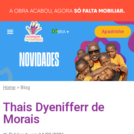
Apadrinhe
BRA
▾
Home
> Blog
Thais Dyenifferr de
Morais