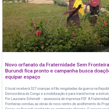
Novo orfanato da Fraternidade Sem Fronteir
Burundi fica pronto e campanha busca doaçõ
equipar espaço
O local receberá 327 crianças órfãs resgatadas da guerra na Repúbl
Democrática do Congo e a mobilização é para transformar a estrut
Por Laureane Schimidt – assessoria de imprensa FSF A Fraternid
Fronteiras concluiu as obras do novo centro de acolhimento do Proj
Congo, no Burundi, localizado no continente africano. O espaço será