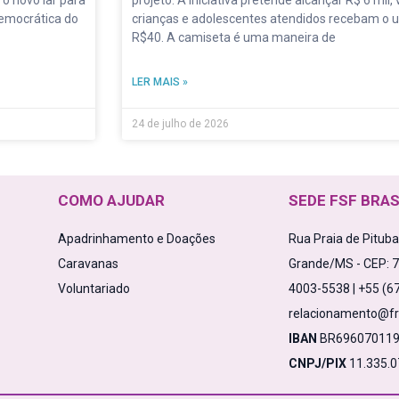
Democrática do
crianças e adolescentes atendidos recebam o u
R$40. A camiseta é uma maneira de
LER MAIS »
24 de julho de 2026
COMO AJUDAR
SEDE FSF BRAS
Apadrinhamento e Doações
Rua Praia de Pitub
Caravanas
Grande/MS - CEP: 
Voluntariado
4003-5538 | +55 (6
relacionamento@fr
IBAN
BR696070119
CNPJ/PIX
11.335.0