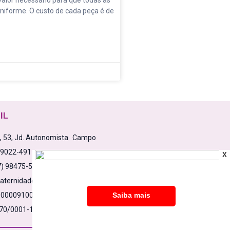
niforme. O custo de cada peça é de
IL
a, 53, Jd. Autonomista Campo
79022-491
X
7) 98475-5638
aternidadesemfronteiras.org.br
0000910000532861C1
70/0001-17