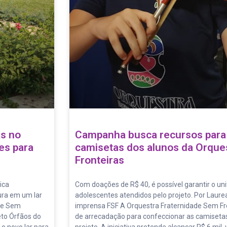
as no
Campanha busca recursos para
es para
camisetas dos alunos da Orque
Fronteiras
ica
Com doações de R$ 40, é possível garantir o un
ura em um lar
adolescentes atendidos pelo projeto. Por Laure
ade Sem
imprensa FSF A Orquestra Fraternidade Sem F
eto Órfãos do
de arrecadação para confeccionar as camisetas
 o novo lar para
projeto. A iniciativa pretende alcançar R$ 6 mil