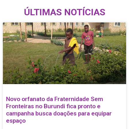
ÚLTIMAS NOTÍCIAS
Novo orfanato da Fraternidade Sem
Fronteiras no Burundi fica pronto e
campanha busca doações para equipar
espaço