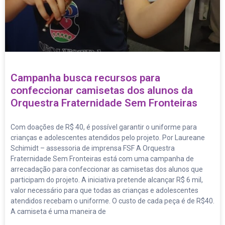
Campanha busca recursos para
confeccionar camisetas dos alunos da
Orquestra Fraternidade Sem Fronteiras
Com doações de R$ 40, é possível garantir o uniforme para
crianças e adolescentes atendidos pelo projeto. Por Laureane
Schimidt – assessoria de imprensa FSF A Orquestra
Fraternidade Sem Fronteiras está com uma campanha de
arrecadação para confeccionar as camisetas dos alunos que
participam do projeto. A iniciativa pretende alcançar R$ 6 mil,
valor necessário para que todas as crianças e adolescentes
atendidos recebam o uniforme. O custo de cada peça é de R$40.
A camiseta é uma maneira de