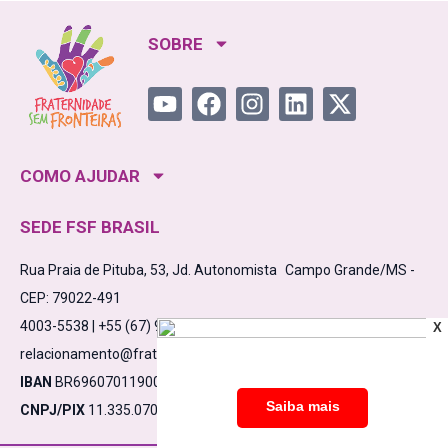
SOBRE
COMO AJUDAR
SEDE FSF BRASIL
Rua Praia de Pituba, 53, Jd. Autonomista Campo Grande/MS -
CEP: 79022-491
4003-5538 | +55 (67) 98475-5638
X
relacionamento@fraternidadesemfronteiras.org.br
IBAN
BR6960701190000910000532861C1
CNPJ/PIX
11.335.070/0001-17