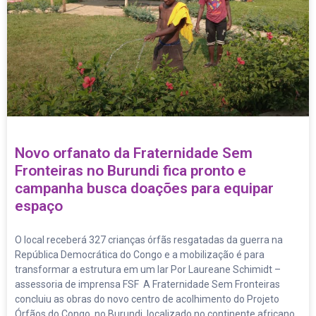
Novo orfanato da Fraternidade Sem
Fronteiras no Burundi fica pronto e
campanha busca doações para equipar
espaço
O local receberá 327 crianças órfãs resgatadas da guerra na
República Democrática do Congo e a mobilização é para
transformar a estrutura em um lar Por Laureane Schimidt –
assessoria de imprensa FSF A Fraternidade Sem Fronteiras
concluiu as obras do novo centro de acolhimento do Projeto
Órfãos do Congo, no Burundi, localizado no continente africano.