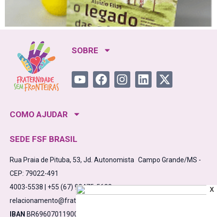
SOBRE
COMO AJUDAR
SEDE FSF BRASIL
Rua Praia de Pituba, 53, Jd. Autonomista Campo Grande/MS -
CEP: 79022-491
4003-5538 | +55 (67) 98475-5638
X
relacionamento@fraternidadesemfronteiras.org.br
IBAN
BR6960701190000910000532861C1