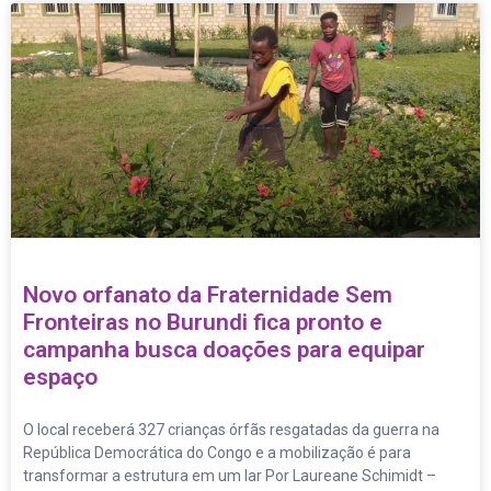
Novo orfanato da Fraternidade Sem
Fronteiras no Burundi fica pronto e
campanha busca doações para equipar
espaço
O local receberá 327 crianças órfãs resgatadas da guerra na
República Democrática do Congo e a mobilização é para
transformar a estrutura em um lar Por Laureane Schimidt –