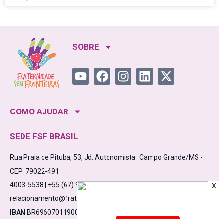
SOBRE
COMO AJUDAR
SEDE FSF BRASIL
Rua Praia de Pituba, 53, Jd. Autonomista Campo Grande/MS -
CEP: 79022-491
4003-5538 | +55 (67) 98475-5638
X
relacionamento@fraternidadesemfronteiras.org.br
IBAN
BR6960701190000910000532861C1