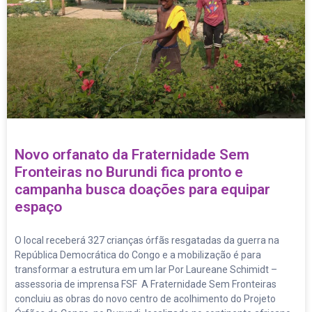
Novo orfanato da Fraternidade Sem
Fronteiras no Burundi fica pronto e
campanha busca doações para equipar
espaço
O local receberá 327 crianças órfãs resgatadas da guerra na
República Democrática do Congo e a mobilização é para
transformar a estrutura em um lar Por Laureane Schimidt –
assessoria de imprensa FSF A Fraternidade Sem Fronteiras
concluiu as obras do novo centro de acolhimento do Projeto