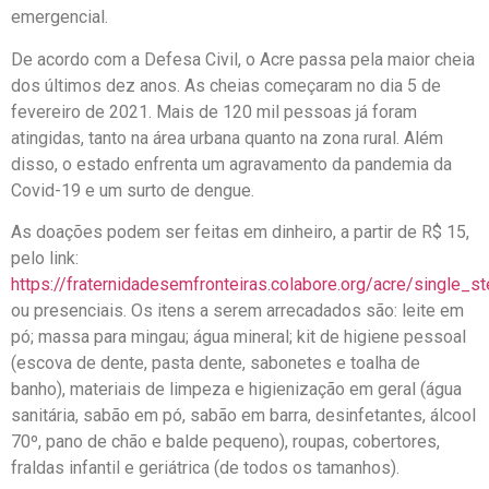
emergencial.
De acordo com a Defesa Civil, o Acre passa pela maior cheia
dos últimos dez anos. As cheias começaram no dia 5 de
fevereiro de 2021. Mais de 120 mil pessoas já foram
atingidas, tanto na área urbana quanto na zona rural. Além
disso, o estado enfrenta um agravamento da pandemia da
Covid-19 e um surto de dengue.
As doações podem ser feitas em dinheiro, a partir de R$ 15,
pelo link:
https://fraternidadesemfronteiras.colabore.org/acre/single_s
ou presenciais. Os itens a serem arrecadados são: leite em
pó; massa para mingau; água mineral; kit de higiene pessoal
(escova de dente, pasta dente, sabonetes e toalha de
banho), materiais de limpeza e higienização em geral (água
sanitária, sabão em pó, sabão em barra, desinfetantes, álcool
70º, pano de chão e balde pequeno), roupas, cobertores,
fraldas infantil e geriátrica (de todos os tamanhos).