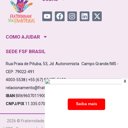
COMO AJUDAR
SEDE FSF BRASIL
Rua Praia de Pituba, 53, Jd. Autonomista Campo Grande/MS -
CEP: 79022-491
4003-5538 | +55 (67) 98475-5638
X
relacionamento@fraternidadesemfronteiras.org.br
IBAN
BR6960701190000910000532861C1
CNPJ/PIX
11.335.070/0001-17
2026 © Fraternidade Sem Fronteiras CNPJ 11.335.070/0001-17