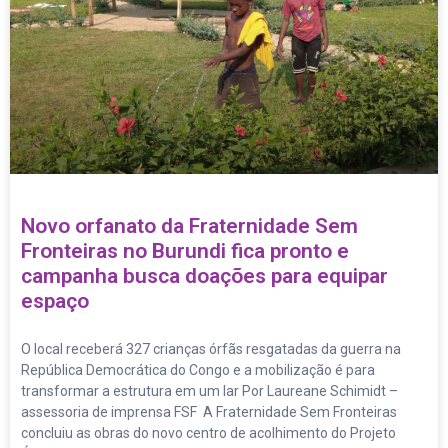
Novo orfanato da Fraternidade Sem
Fronteiras no Burundi fica pronto e
campanha busca doações para equipar
espaço
O local receberá 327 crianças órfãs resgatadas da guerra na
República Democrática do Congo e a mobilização é para
transformar a estrutura em um lar Por Laureane Schimidt –
assessoria de imprensa FSF A Fraternidade Sem Fronteiras
concluiu as obras do novo centro de acolhimento do Projeto