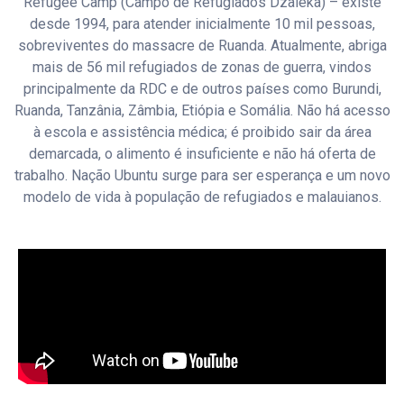
Refugee Camp (Campo de Refugiados Dzaleka) – existe
desde 1994, para atender inicialmente 10 mil pessoas,
sobreviventes do massacre de Ruanda. Atualmente, abriga
mais de 56 mil refugiados de zonas de guerra, vindos
principalmente da RDC e de outros países como Burundi,
Ruanda, Tanzânia, Zâmbia, Etiópia e Somália. Não há acesso
à escola e assistência médica; é proibido sair da área
demarcada, o alimento é insuficiente e não há oferta de
trabalho. Nação Ubuntu surge para ser esperança e um novo
modelo de vida à população de refugiados e malauianos.